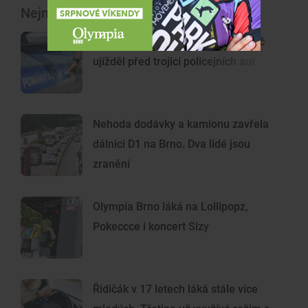
Nejnovější články
Policejní honička jako z filmu. Řidič
ujížděl před trojicí policejních aut
Nehoda dodávky a kamionu zavřela
dálnici D1 na Brno. Dva lidé jsou
zranění
Olympia Brno láká na Lollipopz,
Pokeccce i koncert Slzy
Řidičák v 17 letech láká stále více