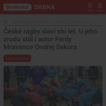
České ragby slaví sto let. U jeho zrodu stál i autor Ferdy M
České ragby slaví sto let. U jeho
zrodu stál i autor Ferdy
Mravence Ondřej Sekora
Zpět na článek