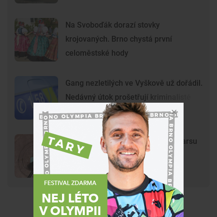
Na Svoboďák dorazí stovky
krojovaných. Brno chystá první
celoměstské hody
Gang nezletilých ve Vyškově už dořádil.
Nedávný útok prošetřují kriminalisté
Mladí vandalové poničili model Marsu
na Kraví hoře. Hvězdárna zařídila
náhradu