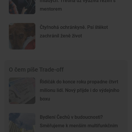
mladých. Třetina už využívá režim s
mentorem
Čtyřnohá ochránkyně. Psí štěkot
zachránil ženě život
O čem píše Trade-off
Řidičák do konce roku propadne čtvrt
milionu lidí. Nový přijde i do výdejního
boxu
Bydlení Čechů v budoucnosti?
Směřujeme k menším multifunkčním