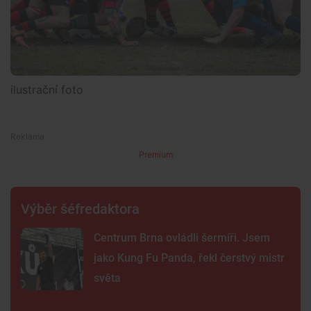
ilustrační foto
Premium
Výběr šéfredaktora
Centrum Brna ovládli šermíři. Jsem
jako Kung Fu Panda, řekl čerstvý mistr
světa