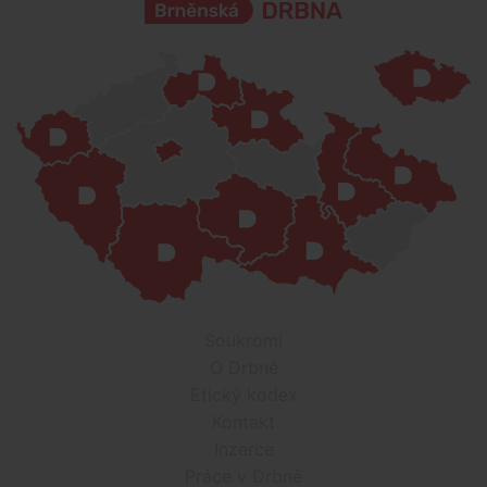
Soukromí
O Drbně
Etický kodex
Kontakt
Inzerce
Práce v Drbně