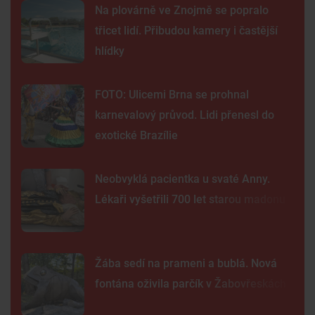
Na plovárně ve Znojmě se popralo
třicet lidí. Přibudou kamery i častější
hlídky
FOTO: Ulicemi Brna se prohnal
karnevalový průvod. Lidi přenesl do
exotické Brazílie
Neobvyklá pacientka u svaté Anny.
Lékaři vyšetřili 700 let starou madonu
Žába sedí na prameni a bublá. Nová
fontána oživila parčík v Žabovřeskách