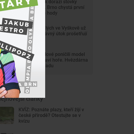
Na Svoboďák dorazí stovky
krojovaných. Brno chystá první
celoměstské hody
Gang nezletilých ve Vyškově už
dořádil. Nedávný útok prošetřují
kriminalisté
Mladí vandalové poničili model
Marsu na Kraví hoře. Hvězdárna
zařídila náhradu
ejnovější články
KVÍZ: Poznáte plazy, kteří žijí v
české přírodě? Otestujte se v
kvízu