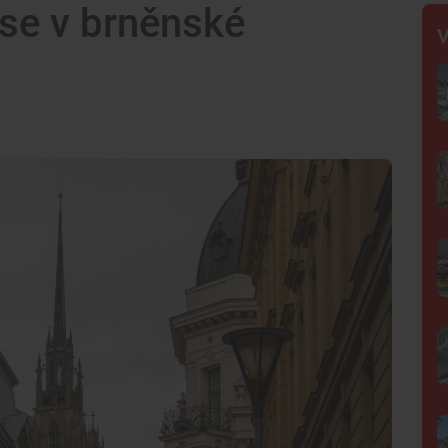
 se v brněnské
V