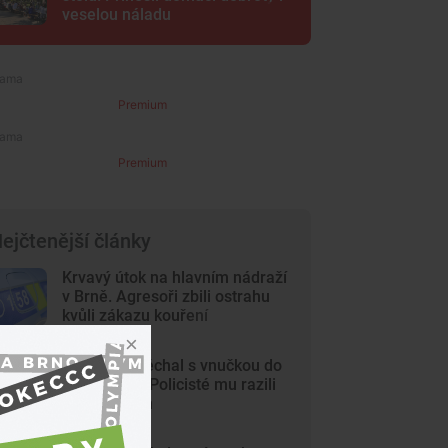
veselou náladu
Premium
Premium
ejčtenější články
Krvavý útok na hlavním nádraží
v Brně. Agresoři zbili ostrahu
kvůli zákazu kouření
Dědeček spěchal s vnučkou do
nemocnice. Policisté mu razili
cestu Brnem