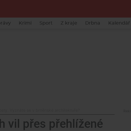
rávy
Krimi
Sport
Z kraje
Drbna
Kalendář 
osty. Vyznáte se v brněnské architektuře?
 vil přes přehlížené