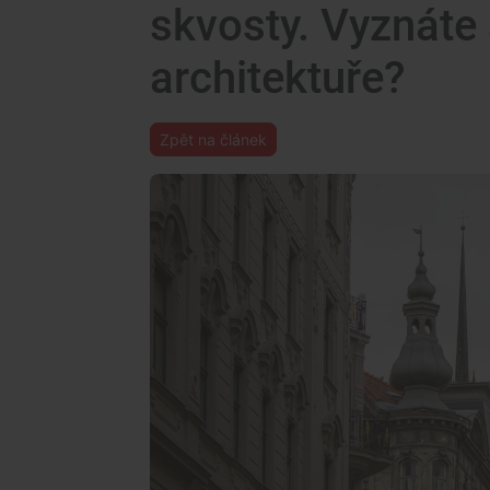
skvosty. Vyznáte
architektuře?
Zpět na článek