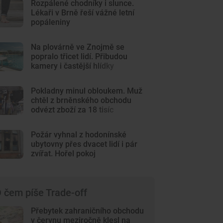
Rozpálené chodníky i slunce.
Lékaři v Brně řeší vážné letní
popáleniny
Na plovárně ve Znojmě se
popralo třicet lidí. Přibudou
kamery i častější hlídky
Pokladny minul obloukem. Muž
chtěl z brněnského obchodu
odvézt zboží za 18 tisíc
Požár vyhnal z hodonínské
ubytovny přes dvacet lidí i pár
zvířat. Hořel pokoj
 čem píše Trade-off
Přebytek zahraničního obchodu
v červnu meziročně klesl na