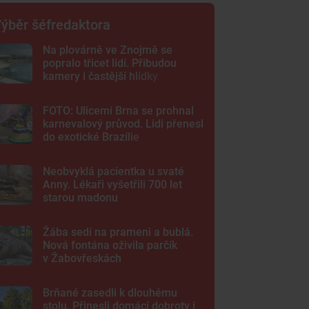
ýběr šéfredaktora
Na plovárně ve Znojmě se
popralo třicet lidí. Přibudou
kamery i častější hlídky
FOTO: Ulicemi Brna se prohnal
karnevalový průvod. Lidi přenesl
do exotické Brazílie
Neobvyklá pacientka u svaté
Anny. Lékaři vyšetřili 700 let
starou madonu
Žába sedí na prameni a bublá.
Nová fontána oživila parčík
v Žabovřeskách
Brňané zasedli k dlouhému
stolu. Přinesli domácí dobroty i