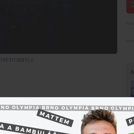
74531136817_n
N