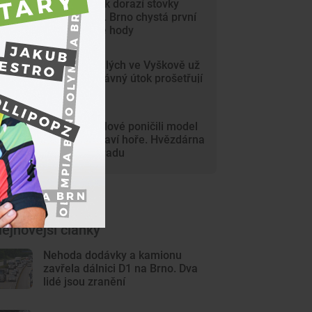
Na Svoboďák dorazí stovky
krojovaných. Brno chystá první
celoměstské hody
Gang nezletilých ve Vyškově už
dořádil. Nedávný útok prošetřují
kriminalisté
Mladí vandalové poničili model
Marsu na Kraví hoře. Hvězdárna
zařídila náhradu
ejnovější články
Nehoda dodávky a kamionu
zavřela dálnici D1 na Brno. Dva
lidé jsou zranění