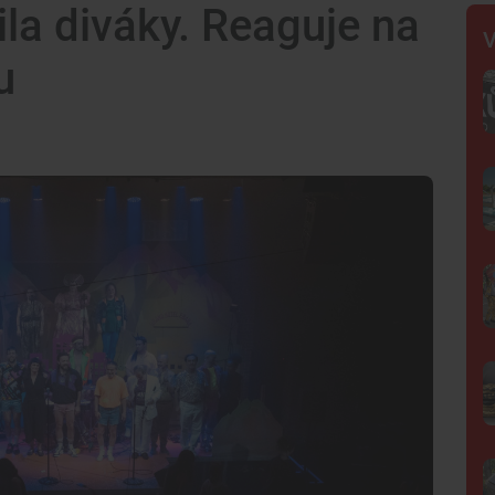
la diváky. Reaguje na
V
u