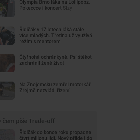
Olympia Brno láká na Lollipopz,
Pokeccce i koncert Slzy
Řidičák v 17 letech láká stále
více mladých. Třetina už využívá
režim s mentorem
Čtyřnohá ochránkyně. Psí štěkot
zachránil ženě život
Na Znojemsku zemřel motorkář.
Zřejmě nezvládl řízení
 čem píše Trade-off
Řidičák do konce roku propadne
čtvrt milionu lidí. Nový přijde i do