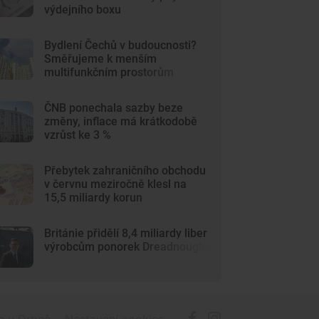
výdejního boxu
Bydlení Čechů v budoucnosti?
Směřujeme k menším
multifunkčním prostorům
ČNB ponechala sazby beze
změny, inflace má krátkodobě
vzrůst ke 3 %
Přebytek zahraničního obchodu
v červnu meziročně klesl na
15,5 miliardy korun
Británie přidělí 8,4 miliardy liber
výrobcům ponorek Dreadnought