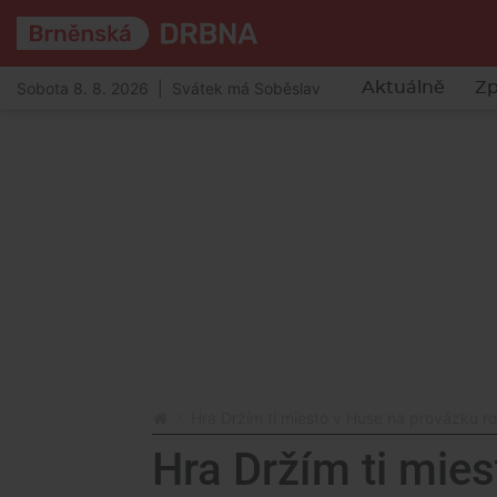
Sobota 8. 8. 2026 | Svátek má Soběslav
Aktuálně
Zp
Hra Držím ti miesto v Huse na provázku r
Hra Držím ti mies