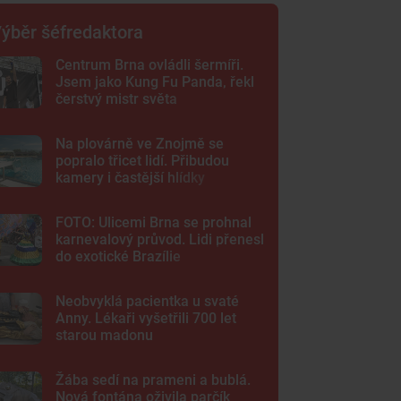
ýběr šéfredaktora
Centrum Brna ovládli šermíři.
Jsem jako Kung Fu Panda, řekl
čerstvý mistr světa
Na plovárně ve Znojmě se
popralo třicet lidí. Přibudou
kamery i častější hlídky
FOTO: Ulicemi Brna se prohnal
karnevalový průvod. Lidi přenesl
do exotické Brazílie
Neobvyklá pacientka u svaté
Anny. Lékaři vyšetřili 700 let
starou madonu
Žába sedí na prameni a bublá.
Nová fontána oživila parčík