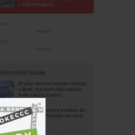
v Žabovřeskách
Premium
Premium
ejčtenější články
Krvavý útok na hlavním nádraží
v Brně. Agresoři zbili ostrahu
kvůli zákazu kouření
Dědeček spěchal s vnučkou do
nemocnice. Policisté mu razili
cestu Brnem