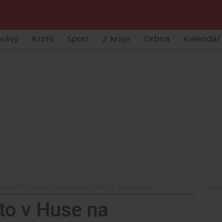
rávy
Krimi
Sport
Z kraje
Drbna
Kalendář 
oztančila diváky. Reaguje na dění na Slovensku
to v Huse na