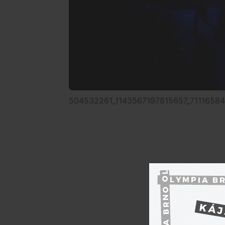
504532261_1143567197815657_71116584