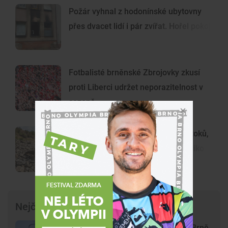
Požár vyhnal z hodonínské ubytovny
přes dvacet lidí i pár zvířat. Hořel pokoj
Fotbalisté brněnské Zbrojovky zkusí
proti Liberci udržet neporazitelnost v
sezoně
Nepřenášejte raky z vyschlých potoků,
varují odborníci. Je to extrémní riziko
Nejčtenější články
Krvavý útok na hlavním nádraží v Brně.