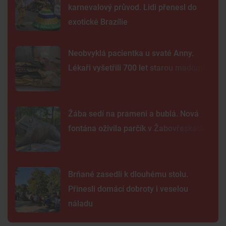
karnevalový průvod. Lidi přenesl do
exotické Brazílie
Neobvyklá pacientka u svaté Anny.
Lékaři vyšetřili 700 let starou madonu
Žába sedí na prameni a bublá. Nová
fontána oživila parčík v Žabovřeskách
Brňané zasedli k dlouhému stolu.
Přinesli domácí dobroty i veselou
náladu