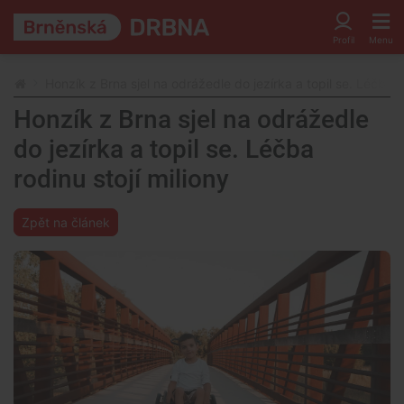
Honzík z Brna sjel na odrážedle do jezírka a topil se. Léčba ro
Honzík z Brna sjel na odrážedle
do jezírka a topil se. Léčba
rodinu stojí miliony
Zpět na článek