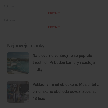
Premium
Premium
Nejnovější články
Na plovárně ve Znojmě se popralo
třicet lidí. Přibudou kamery i častější
hlídky
Pokladny minul obloukem. Muž chtěl z
brněnského obchodu odvézt zboží za
18 tisíc