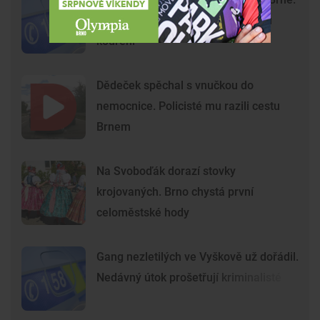
Agresoři zbili ostrahu kvůli zákazu
kouření
Dědeček spěchal s vnučkou do
nemocnice. Policisté mu razili cestu
Brnem
Na Svoboďák dorazí stovky
krojovaných. Brno chystá první
celoměstské hody
Gang nezletilých ve Vyškově už dořádil.
Nedávný útok prošetřují kriminalisté