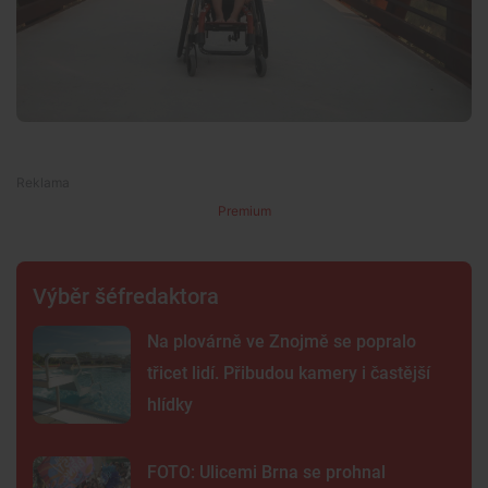
Premium
Výběr šéfredaktora
Na plovárně ve Znojmě se popralo
třicet lidí. Přibudou kamery i častější
hlídky
FOTO: Ulicemi Brna se prohnal