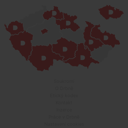
Soukromí
O Drbně
Etický kodex
Kontakt
Inzerce
Práce v Drbně
Nastavení cookies