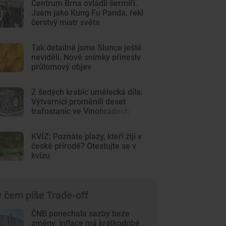
Centrum Brna ovládli šermíři.
Jsem jako Kung Fu Panda, řekl
čerstvý mistr světa
Tak detailně jsme Slunce ještě
neviděli. Nové snímky přinesly
průlomový objev
Z šedých krabic umělecká díla.
Výtvarníci proměnili deset
trafostanic ve Vinohradech
KVÍZ: Poznáte plazy, kteří žijí v
české přírodě? Otestujte se v
kvízu
 čem píše Trade-off
ČNB ponechala sazby beze
změny, inflace má krátkodobě