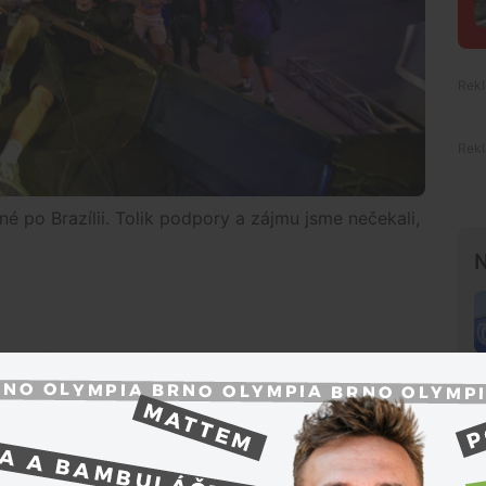
né po Brazílii. Tolik podpory a zájmu jsme nečekali,
N