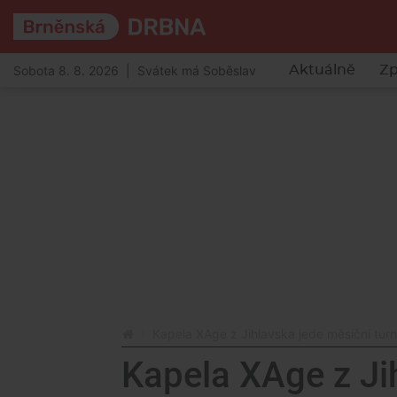
Sobota 8. 8. 2026 | Svátek má Soběslav
Aktuálně
Zp
Kapela XAge z Jihlavska jede měsíční turné 
Kapela XAge z Ji