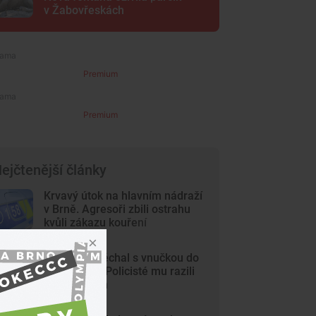
v Žabovřeskách
Premium
Premium
ejčtenější články
Krvavý útok na hlavním nádraží
v Brně. Agresoři zbili ostrahu
kvůli zákazu kouření
Dědeček spěchal s vnučkou do
nemocnice. Policisté mu razili
cestu Brnem