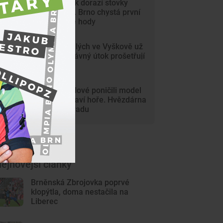
Na Svoboďák dorazí stovky
krojovaných. Brno chystá první
celoměstské hody
Gang nezletilých ve Vyškově už
dořádil. Nedávný útok prošetřují
kriminalisté
Mladí vandalové poničili model
Marsu na Kraví hoře. Hvězdárna
zařídila náhradu
ejnovější články
Brněnská Zbrojovka poprvé
klopýtla, doma nestačila na
Liberec