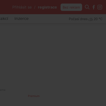
Přihlásit se
/
registrace
Bez reklam
Počasí dnes
20 °C
akcí
Inzerce
i
Premium