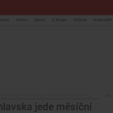
rávy
Krimi
Sport
Z kraje
Drbna
Kalendář 
po Brazílii. Tolik podpory a zájmu jsme nečekali, říkají čtyři metalist
hlavska jede měsíční