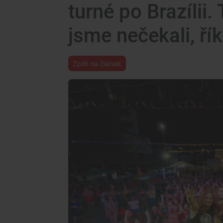
turné po Brazílii
jsme nečekali, říka
Zpět na článek