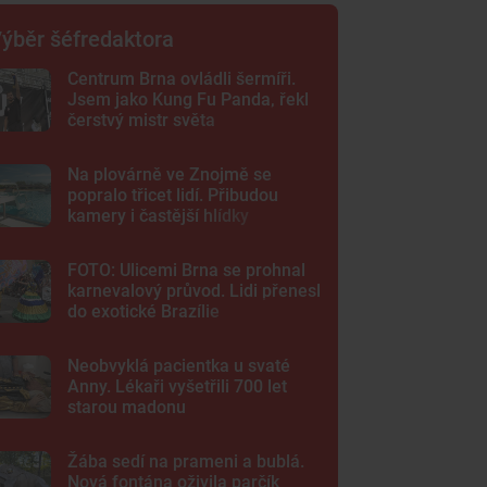
ýběr šéfredaktora
Centrum Brna ovládli šermíři.
Jsem jako Kung Fu Panda, řekl
čerstvý mistr světa
Na plovárně ve Znojmě se
popralo třicet lidí. Přibudou
kamery i častější hlídky
FOTO: Ulicemi Brna se prohnal
karnevalový průvod. Lidi přenesl
do exotické Brazílie
Neobvyklá pacientka u svaté
Anny. Lékaři vyšetřili 700 let
starou madonu
Žába sedí na prameni a bublá.
Nová fontána oživila parčík