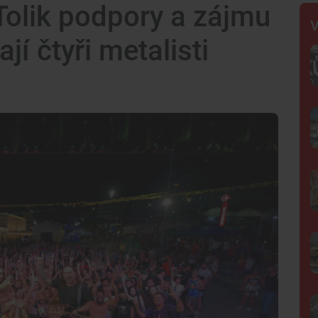
. Tolik podpory a zájmu
V
jí čtyři metalisti