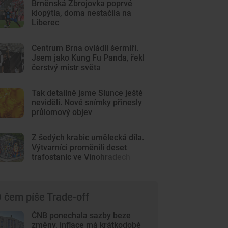
Brněnská Zbrojovka poprvé
klopýtla, doma nestačila na
Liberec
Centrum Brna ovládli šermíři.
Jsem jako Kung Fu Panda, řekl
čerstvý mistr světa
Tak detailně jsme Slunce ještě
neviděli. Nové snímky přinesly
průlomový objev
Z šedých krabic umělecká díla.
Výtvarníci proměnili deset
trafostanic ve Vinohradech
 čem píše Trade-off
ČNB ponechala sazby beze
změny, inflace má krátkodobě