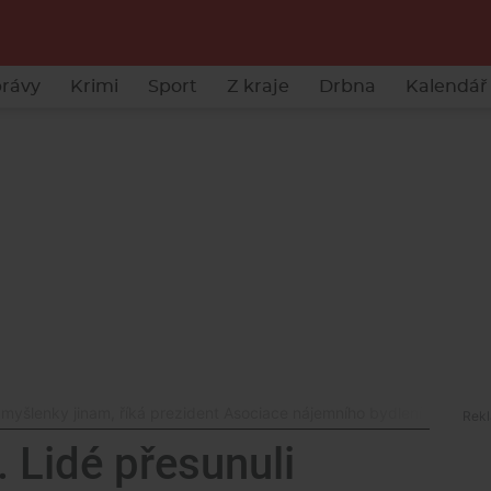
rávy
Krimi
Sport
Z kraje
Drbna
Kalendář 
 myšlenky jinam, říká prezident Asociace nájemního bydlení
. Lidé přesunuli