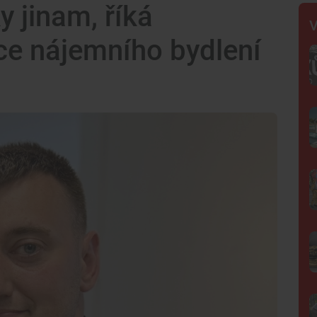
 jinam, říká
V
ce nájemního bydlení