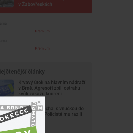
v Žabovřeskách
Premium
Premium
ejčtenější články
Krvavý útok na hlavním nádraží
v Brně. Agresoři zbili ostrahu
kvůli zákazu kouření
Dědeček spěchal s vnučkou do
nemocnice. Policisté mu razili
cestu Brnem