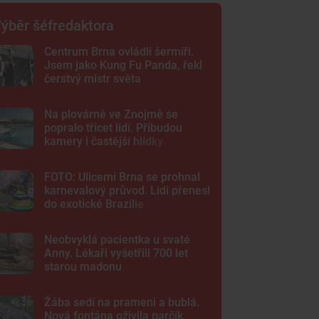
ýběr šéfredaktora
Centrum Brna ovládli šermíři.
Jsem jako Kung Fu Panda, řekl
čerstvý mistr světa
Na plovárně ve Znojmě se
popralo třicet lidí. Přibudou
kamery i častější hlídky
FOTO: Ulicemi Brna se prohnal
karnevalový průvod. Lidi přenesl
do exotické Brazílie
Neobvyklá pacientka u svaté
Anny. Lékaři vyšetřili 700 let
starou madonu
Žába sedí na prameni a bublá.
Nová fontána oživila parčík