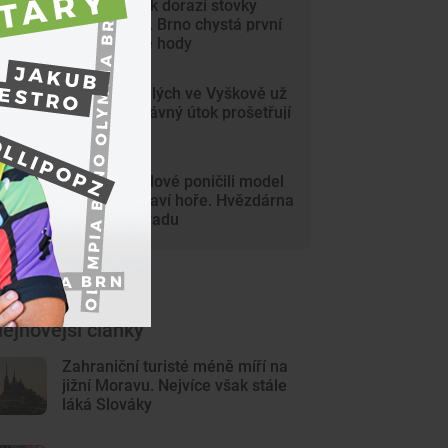
Na Svoboďák dorazí stovky
krojovaných. Brno chystá první
celoměstské hody
Gang nezletilých ve Vyškově už
dořádil. Nedávný útok prošetřují
kriminalisté
Mladí vandalové poničili model
Marsu na Kraví hoře. Hvězdárna
zařídila náhradu
ejnovější články
Zahraniční turisté méně míří na
jižní Moravu. Nejvíce však stále
láká Slováky