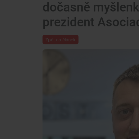
dočasně myšlenky
prezident Asocia
Zpět na článek