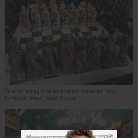
Veletrh Techagro na brněnském výstavišti, foto:
Brněnská Drbna, David Zouhar