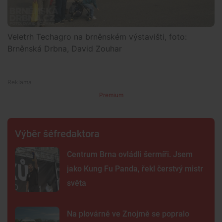
Veletrh Techagro na brněnském výstavišti, foto:
Brněnská Drbna, David Zouhar
Premium
Výběr šéfredaktora
Centrum Brna ovládli šermíři. Jsem
jako Kung Fu Panda, řekl čerstvý mistr
světa
Na plovárně ve Znojmě se popralo