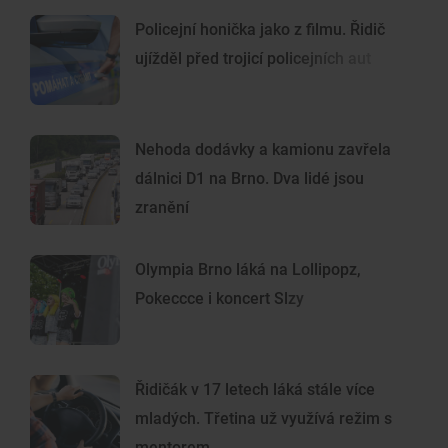
Policejní honička jako z filmu. Řidič
ujížděl před trojicí policejních aut
Nehoda dodávky a kamionu zavřela
dálnici D1 na Brno. Dva lidé jsou
zranění
Olympia Brno láká na Lollipopz,
Pokeccce i koncert Slzy
Řidičák v 17 letech láká stále více
mladých. Třetina už využívá režim s
mentorem