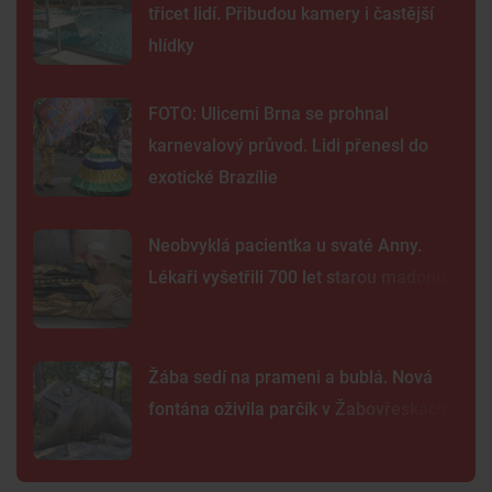
třicet lidí. Přibudou kamery i častější
hlídky
FOTO: Ulicemi Brna se prohnal
karnevalový průvod. Lidi přenesl do
exotické Brazílie
Neobvyklá pacientka u svaté Anny.
Lékaři vyšetřili 700 let starou madonu
Žába sedí na prameni a bublá. Nová
fontána oživila parčík v Žabovřeskách