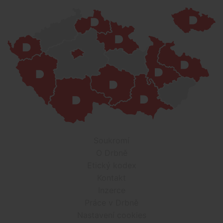
Soukromí
O Drbně
Etický kodex
Kontakt
Inzerce
Práce v Drbně
Nastavení cookies