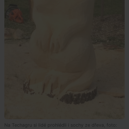
Na Techagru si lidé prohlédli i sochy ze dřeva, foto: