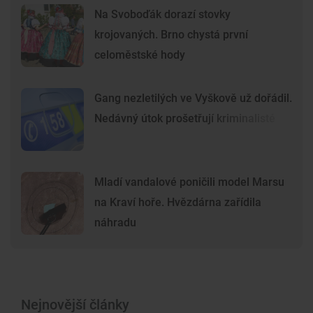
Na Svoboďák dorazí stovky
krojovaných. Brno chystá první
celoměstské hody
Gang nezletilých ve Vyškově už dořádil.
Nedávný útok prošetřují kriminalisté
Mladí vandalové poničili model Marsu
na Kraví hoře. Hvězdárna zařídila
náhradu
Nejnovější články