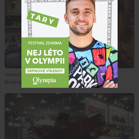
Veletrh Techagro na brněnském výstavišti, foto:
Brněnská Drbna, David Zouhar