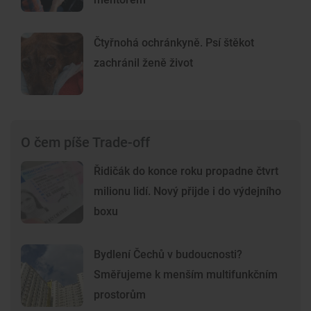
Čtyřnohá ochránkyně. Psí štěkot
zachránil ženě život
O čem píše Trade-off
Řidičák do konce roku propadne čtvrt
milionu lidí. Nový přijde i do výdejního
boxu
Bydlení Čechů v budoucnosti?
Směřujeme k menším multifunkčním
prostorům