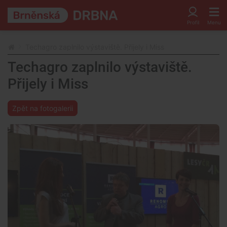
Techagro zaplnilo výstaviště. Přijely i Miss
Techagro zaplnilo výstaviště.
Přijely i Miss
Zpět na fotogalerii