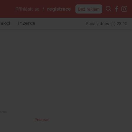
Přihlásit se
/
registrace
Bez reklam
Počasí dnes
28 °C
akcí
Inzerce
Premium