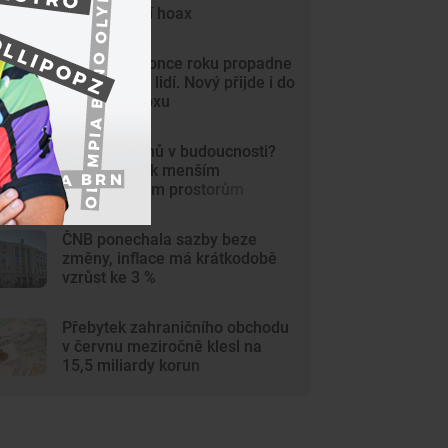
Internet děsí hoax
Řidičák do konce roku propadne
čtvrt milionu lidí. Nový přijde i do
výdejního boxu
Bydlení Čechů v budoucnosti?
Směřujeme k menším
multifunkčním prostorům
ČNB ponechala sazby beze
změny, inflace má krátkodobě
vzrůst ke 3 %
Přebytek zahraničního obchodu
v červnu meziročně klesl na
15,5 miliardy korun