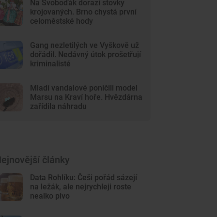
Na Svoboďák dorazí stovky
krojovaných. Brno chystá první
celoměstské hody
Gang nezletilých ve Vyškově už
dořádil. Nedávný útok prošetřují
kriminalisté
Mladí vandalové poničili model
Marsu na Kraví hoře. Hvězdárna
zařídila náhradu
ejnovější články
Data Rohlíku: Češi pořád sázejí
na ležák, ale nejrychleji roste
nealko pivo