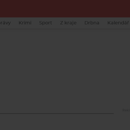
rávy
Krimi
Sport
Z kraje
Drbna
Kalendář 