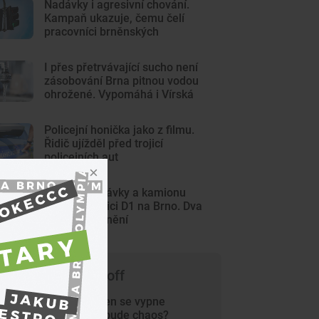
Nadávky i agresivní chování.
Kampaň ukazuje, čemu čelí
pracovníci brněnských
komunikací
I přes přetrvávající sucho není
zásobování Brna pitnou vodou
ohrožené. Vypomáhá i Vírská
nádrž
Policejní honička jako z filmu.
Řidič ujížděl před trojicí
policejních aut
Nehoda dodávky a kamionu
zavřela dálnici D1 na Brno. Dva
lidé jsou zranění
 čem píše Trade-off
Už příští týden se vypne
gravitace a bude chaos?