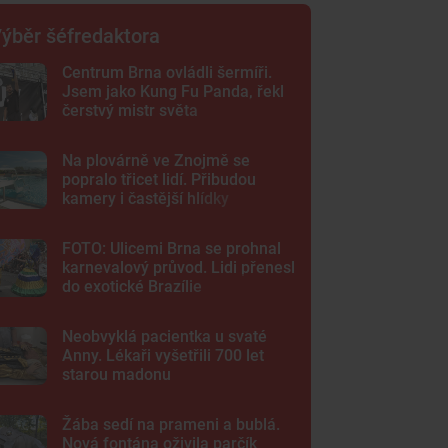
ýběr šéfredaktora
Centrum Brna ovládli šermíři.
Jsem jako Kung Fu Panda, řekl
čerstvý mistr světa
Na plovárně ve Znojmě se
popralo třicet lidí. Přibudou
kamery i častější hlídky
FOTO: Ulicemi Brna se prohnal
karnevalový průvod. Lidi přenesl
do exotické Brazílie
Neobvyklá pacientka u svaté
Anny. Lékaři vyšetřili 700 let
starou madonu
Žába sedí na prameni a bublá.
Nová fontána oživila parčík