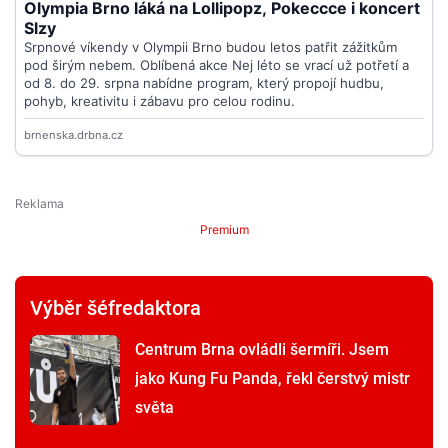
Premium
Výběr šéfredaktora
Centrum Brna ovládli šermíři. Jsem
jako Kung Fu Panda, řekl čerstvý mistr
světa