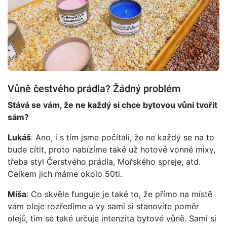
Vůně čestvého prádla? Žádný problém
Stává se vám, že ne každý si chce bytovou vůni tvořit
sám?
Lukáš
: Ano, i s tím jsme počítali, že ne každý se na to
bude cítit, proto nabízíme také už hotové vonné mixy,
třeba styl Čerstvého prádla, Mořského spreje, atd.
Celkem jich máme okolo 50ti.
Míša
: Co skvěle funguje je také to, že přímo na místě
vám oleje rozředíme a vy sami si stanovíte poměr
olejů, tím se také určuje intenzita bytové vůně. Sami si