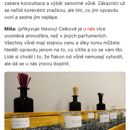
zabere konzultace a výběr samotné vůně. Zákazníci už
se neřídí konkrétní značkou, ale tím, co jim opravdu
voní a sedne jim nejlépe.
Míša
:
(přikyvuje hlavou)
Celkově je
u nás
více
uvolněná atmosféra, než v jiných parfumeriích.
Všechny vůně mají stejnou cenu a díky tomu můžete
hledět opravdu jenom na to, co cítíte a co se vám líbí.
Lidé si chválí i to, že flakon od vůně nemusejí vyhodit,
ale dá se u nás znovu doplnit.