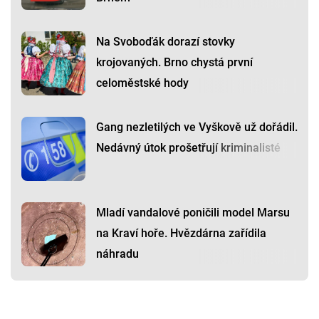
Na Svoboďák dorazí stovky
krojovaných. Brno chystá první
celoměstské hody
Gang nezletilých ve Vyškově už dořádil.
Nedávný útok prošetřují kriminalisté
Mladí vandalové poničili model Marsu
na Kraví hoře. Hvězdárna zařídila
náhradu