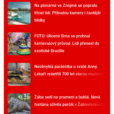
Na plovárně ve Znojmě se popralo
třicet lidí. Přibudou kamery i častější
hlídky
FOTO: Ulicemi Brna se prohnal
karnevalový průvod. Lidi přenesl do
exotické Brazílie
Neobvyklá pacientka u svaté Anny.
Lékaři vyšetřili 700 let starou madonu
Žába sedí na prameni a bublá. Nová
fontána oživila parčík v Žabovřeskách