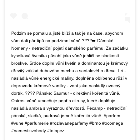
Podzim se pomalu a jistě blíží a tak je na čase, abychom
vám dali pár tipů na podzimní vůně.????➡️ Dámské:
Nomeny - netradiční pojetí dámského parfému. Ze začátku
kyselkavá švestka působí jako vůně jehličí se sladkostí
broskve. Srdce doplní vůni květin a dominantou je krémový
dřevitý základ dubového mechu a santalového dřeva. Itri -
nasládlá vůně energické maliny, doplněna oblíbenou růží v
doprovodu krémové vanilky - voní jako nasládlý ovocný
dortík. ???? Pánské: Saumur - direktivní kořenitá vůně.
Ostrost vůně umocňuje pepř s citrusy, které doplňuje
nasládlá ambra s výraznou dřevitostí. Fécamp - netradiční
pánská, sladká, pudrová jemně kořenitá vůně. #parfem
#vune #parfumerie #rozlevaneparfemy #brno #ocomega
#namestisvobody #totapcz