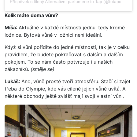
Příspěvek sdílený
Alternativní parfumerie to Tap
(@totapcz),
Zář 
Kolik máte doma vůní?
Míša
: Aktuálně v každé místnosti jednu, tedy kromě
ložnice. Bytová vůně v ložnici není ideální.
Když si vůni pořídíte do jedné místnosti, tak je v celku
pravidlem, že budete pokračovat s dalším a dalším
pokojem. To se nám často potvrzuje i u našich
zákazníků.
(směje se)
Lukáš
: Ano, vůně prostě tvoří atmosféru. Stačí si zajet
třeba do Olympie, kde vás cíleně jejich vůně uvítá. A
některé obchody ještě zvlášť mají svojí vlastní vůni.