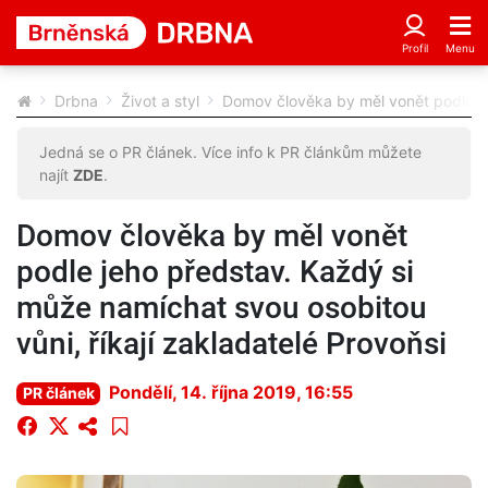
Drbna
Život a styl
Domov člověka by měl vonět podle jeh
Jedná se o PR článek. Více info k PR článkům můžete
najít
ZDE
.
Domov člověka by měl vonět
podle jeho představ. Každý si
může namíchat svou osobitou
vůni, říkají zakladatelé Provoňsi
Pondělí, 14. října 2019, 16:55
PR článek