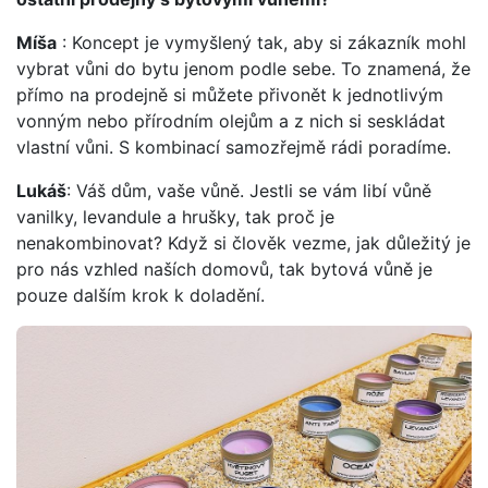
Míša
: Koncept je vymyšlený tak, aby si zákazník mohl
vybrat vůni do bytu jenom podle sebe. To znamená, že
přímo na prodejně si můžete přivonět k jednotlivým
vonným nebo přírodním olejům a z nich si seskládat
vlastní vůni. S kombinací samozřejmě rádi poradíme.
Lukáš
: Váš dům, vaše vůně. Jestli se vám libí vůně
vanilky, levandule a hrušky, tak proč je
nenakombinovat? Když si člověk vezme, jak důležitý je
pro nás vzhled naších domovů, tak bytová vůně je
pouze dalším krok k doladění.