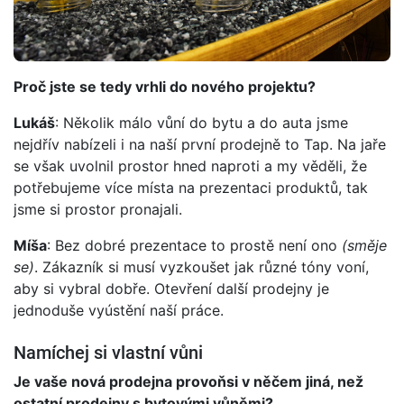
Proč jste se tedy vrhli do nového projektu?
Lukáš
: Několik málo vůní do bytu a do auta jsme
nejdřív nabízeli i na naší první prodejně to Tap. Na jaře
se však uvolnil prostor hned naproti a my věděli, že
potřebujeme více místa na prezentaci produktů, tak
jsme si prostor pronajali.
Míša
: Bez dobré prezentace to prostě není ono
(směje
se)
. Zákazník si musí vyzkoušet jak různé tóny voní,
aby si vybral dobře. Otevření další prodejny je
jednoduše vyústění naší práce.
Namíchej si vlastní vůni
Je vaše nová prodejna provoňsi v něčem jiná, než
ostatní prodejny s bytovými vůněmi?