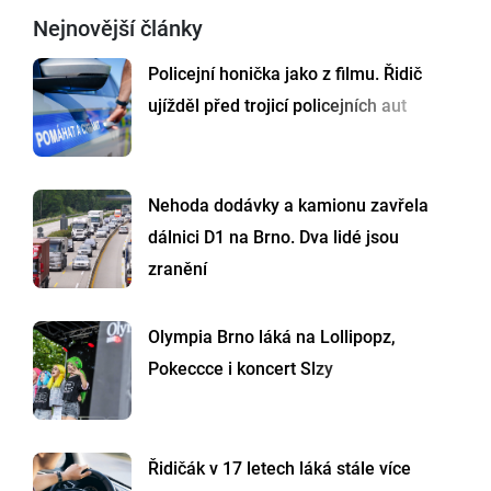
Nejnovější články
Policejní honička jako z filmu. Řidič
ujížděl před trojicí policejních aut
Nehoda dodávky a kamionu zavřela
dálnici D1 na Brno. Dva lidé jsou
zranění
Olympia Brno láká na Lollipopz,
Pokeccce i koncert Slzy
Řidičák v 17 letech láká stále více