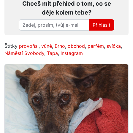
Chceš mít přehled o tom, co se
děje kolem tebe?
Přihlásit
Štítky
provoňsi
,
vůně
,
Brno
,
obchod
,
parfém
,
svíčka
,
Náměstí Svobody
,
Tapa
,
Instagram