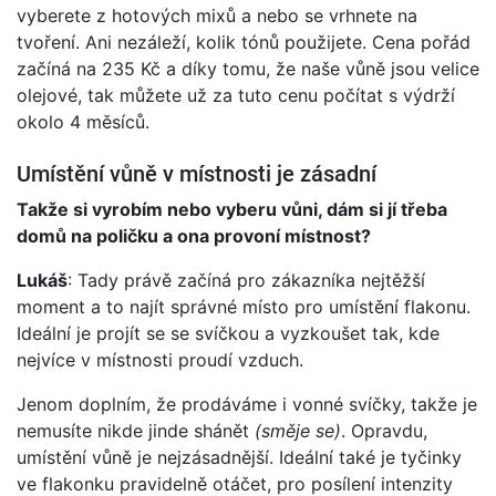
vyberete z hotových mixů a nebo se vrhnete na
tvoření. Ani nezáleží, kolik tónů použijete. Cena pořád
začíná na 235 Kč a díky tomu, že naše vůně jsou velice
olejové, tak můžete už za tuto cenu počítat s výdrží
okolo 4 měsíců.
Umístění vůně v místnosti je zásadní
Takže si vyrobím nebo vyberu vůni, dám si jí třeba
domů na poličku a ona provoní místnost?
Lukáš
: Tady právě začíná pro zákazníka nejtěžší
moment a to najít správné místo pro umístění flakonu.
Ideální je projít se se svíčkou a vyzkoušet tak, kde
nejvíce v místnosti proudí vzduch.
Jenom doplním, že prodáváme i vonné svíčky, takže je
nemusíte nikde jinde shánět
(směje se)
. Opravdu,
umístění vůně je nejzásadnější. Ideální také je tyčinky
ve flakonku pravidelně otáčet, pro posílení intenzity