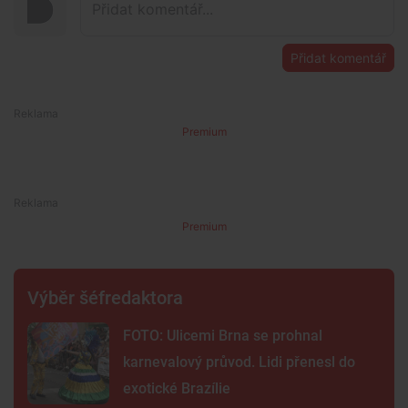
Přidat komentář
Premium
Premium
Výběr šéfredaktora
FOTO: Ulicemi Brna se prohnal
karnevalový průvod. Lidi přenesl do
exotické Brazílie