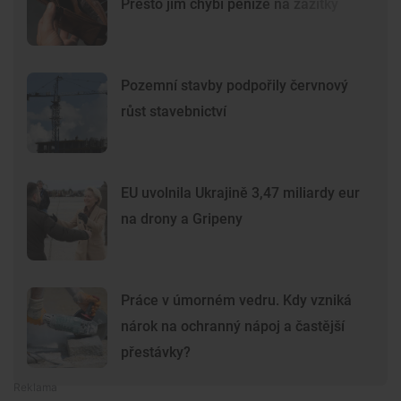
Přesto jim chybí peníze na zážitky
Pozemní stavby podpořily červnový
růst stavebnictví
EU uvolnila Ukrajině 3,47 miliardy eur
na drony a Gripeny
Práce v úmorném vedru. Kdy vzniká
nárok na ochranný nápoj a častější
přestávky?