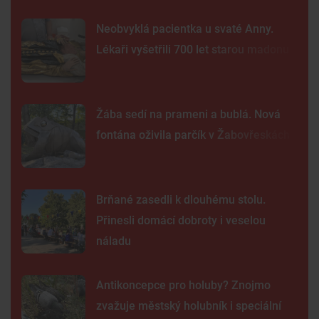
Neobvyklá pacientka u svaté Anny.
Lékaři vyšetřili 700 let starou madonu
Žába sedí na prameni a bublá. Nová
fontána oživila parčík v Žabovřeskách
Brňané zasedli k dlouhému stolu.
Přinesli domácí dobroty i veselou
náladu
Antikoncepce pro holuby? Znojmo
zvažuje městský holubník i speciální