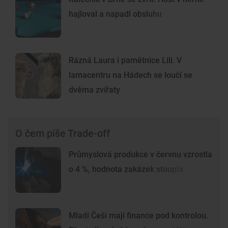
hajloval a napadl obsluhu
Rázná Laura i pamětnice Lili. V
lamacentru na Hádech se loučí se
dvěma zvířaty
O čem píše Trade-off
Průmyslová produkce v červnu vzrostla
o 4 %, hodnota zakázek stoupla
Mladí Češi mají finance pod kontrolou.