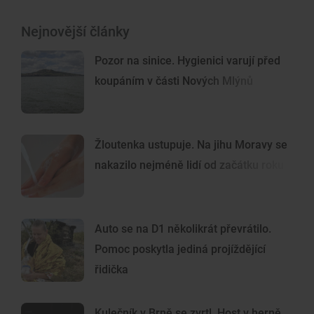
Nejnovější články
Pozor na sinice. Hygienici varují před
koupáním v části Nových Mlýnů
Žloutenka ustupuje. Na jihu Moravy se
nakazilo nejméně lidí od začátku roku
Auto se na D1 několikrát převrátilo.
Pomoc poskytla jediná projíždějící
řidička
Kulečník v Brně se zvrtl. Host v herně