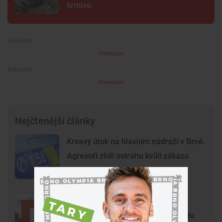
krmivo
Premium
Premium
Nejčtenější články
Krvavý útok na hlavním nádraží v Brně.
Agresoři zbili ostrahu kvůli zákazu
kouření
Dědeček spěchal s vnučkou do
nemocnice. Policisté mu razili cestu