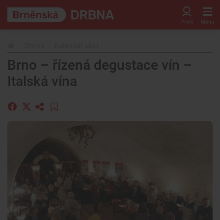
Drbna
Kalendář akcí
Brno – řízená degustace vín –
Italská vína