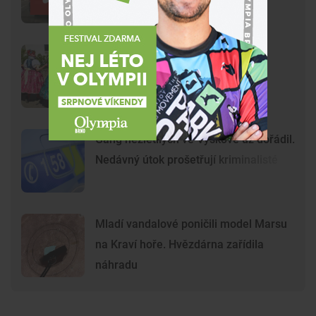
Brnem
Na Svoboďák dorazí stovky
krojovaných. Brno chystá první
celoměstské hody
Gang nezletilých ve Vyškově už dořádil.
Nedávný útok prošetřují kriminalisté
Mladí vandalové poničili model Marsu
na Kraví hoře. Hvězdárna zařídila
náhradu