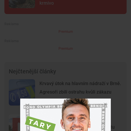
krmivo
Premium
Premium
Nejčtenější články
Krvavý útok na hlavním nádraží v Brně.
Agresoři zbili ostrahu kvůli zákazu
kouření
Dědeček spěchal s vnučkou do
nemocnice. Policisté mu razili cestu