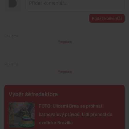
Přidat komentář
Premium
Premium
Výběr šéfredaktora
FOTO: Ulicemi Brna se prohnal
karnevalový průvod. Lidi přenesl do
exotické Brazílie