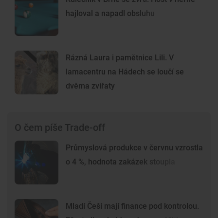
hajloval a napadl obsluhu
Rázná Laura i pamětnice Lili. V
lamacentru na Hádech se loučí se
dvěma zvířaty
O čem píše Trade-off
Průmyslová produkce v červnu vzrostla
o 4 %, hodnota zakázek stoupla
Mladí Češi mají finance pod kontrolou.