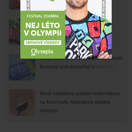
Brnem
Na Svoboďák dorazí stovky
krojovaných. Brno chystá první
celoměstské hody
Gang nezletilých ve Vyškově už dořádil.
Nedávný útok prošetřují kriminalisté
Mladí vandalové poničili model Marsu
na Kraví hoře. Hvězdárna zařídila
náhradu