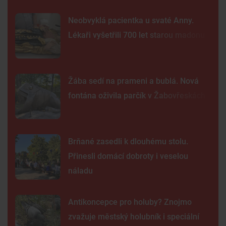
Neobvyklá pacientka u svaté Anny.
Lékaři vyšetřili 700 let starou madonu
Žába sedí na prameni a bublá. Nová
fontána oživila parčík v Žabovřeskách
Brňané zasedli k dlouhému stolu.
Přinesli domácí dobroty i veselou
náladu
Antikoncepce pro holuby? Znojmo
zvažuje městský holubník i speciální