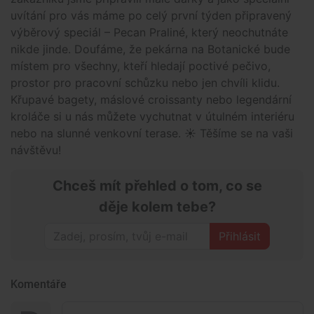
uvítání pro vás máme po celý první týden připravený
výběrový speciál – Pecan Praliné, který neochutnáte
nikde jinde. Doufáme, že pekárna na Botanické bude
místem pro všechny, kteří hledají poctivé pečivo,
prostor pro pracovní schůzku nebo jen chvíli klidu.
Křupavé bagety, máslové croissanty nebo legendární
kroláče si u nás můžete vychutnat v útulném interiéru
nebo na slunné venkovní terase. ☀️ Těšíme se na vaši
návštěvu!
Chceš mít přehled o tom, co se
děje kolem tebe?
Přihlásit
Komentáře