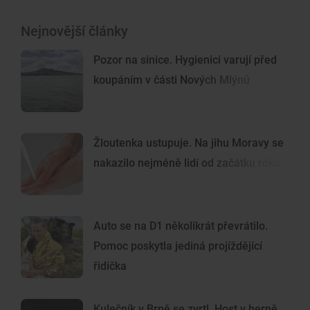
Nejnovější články
Pozor na sinice. Hygienici varují před
koupáním v části Nových Mlýnů
Žloutenka ustupuje. Na jihu Moravy se
nakazilo nejméně lidí od začátku roku
Auto se na D1 několikrát převrátilo.
Pomoc poskytla jediná projíždějící
řidička
Kulečník v Brně se zvrtl. Host v herně