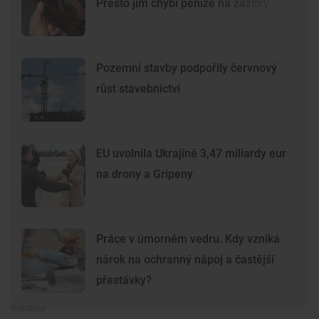
Přesto jim chybí peníze na zážitky
Pozemní stavby podpořily červnový
růst stavebnictví
EU uvolnila Ukrajině 3,47 miliardy eur
na drony a Gripeny
Práce v úmorném vedru. Kdy vzniká
nárok na ochranný nápoj a častější
přestávky?