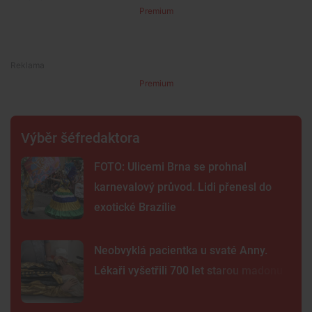
Premium
Premium
Výběr šéfredaktora
FOTO: Ulicemi Brna se prohnal
karnevalový průvod. Lidi přenesl do
exotické Brazílie
Neobvyklá pacientka u svaté Anny.
Lékaři vyšetřili 700 let starou madonu