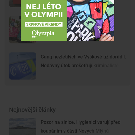
Brnem
Na Svoboďák dorazí stovky
krojovaných. Brno chystá první
celoměstské hody
Gang nezletilých ve Vyškově už dořádil.
Nedávný útok prošetřují kriminalisté
Nejnovější články
Pozor na sinice. Hygienici varují před
koupáním v části Nových Mlýnů