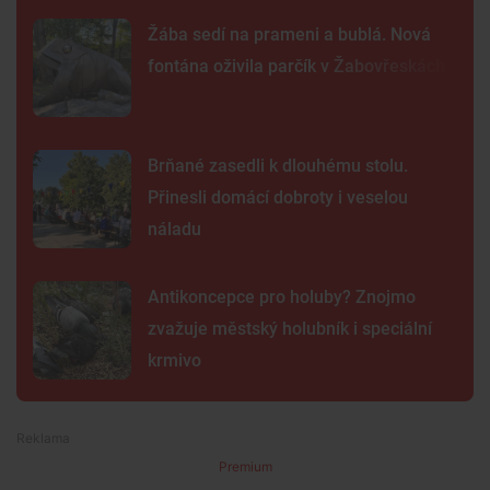
Žába sedí na prameni a bublá. Nová
fontána oživila parčík v Žabovřeskách
Brňané zasedli k dlouhému stolu.
Přinesli domácí dobroty i veselou
náladu
Antikoncepce pro holuby? Znojmo
zvažuje městský holubník i speciální
krmivo
Premium