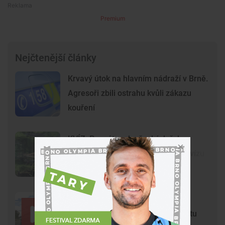
Premium
Nejčtenější články
Krvavý útok na hlavním nádraží v Brně.
Agresoři zbili ostrahu kvůli zákazu
kouření
KVÍZ: Poznáte ryby českých řek a
rybníků? Otestujte své znalosti v kvízu
Dědeček spěchal s vnučkou do
nemocnice. Policisté mu razili cestu