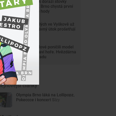
Na Svoboďák dorazí stovky
krojovaných. Brno chystá první
celoměstské hody
Gang nezletilých ve Vyškově už
dořádil. Nedávný útok prošetřují
kriminalisté
Mladí vandalové poničili model
Marsu na Kraví hoře. Hvězdárna
zařídila náhradu
ejnovější články
Olympia Brno láká na Lollipopz,
Pokeccce i koncert Slzy