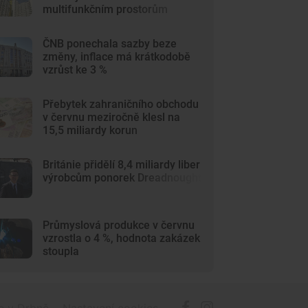
multifunkčním prostorům
ČNB ponechala sazby beze
změny, inflace má krátkodobě
vzrůst ke 3 %
Přebytek zahraničního obchodu
v červnu meziročně klesl na
15,5 miliardy korun
Británie přidělí 8,4 miliardy liber
výrobcům ponorek Dreadnought
Průmyslová produkce v červnu
vzrostla o 4 %, hodnota zakázek
stoupla