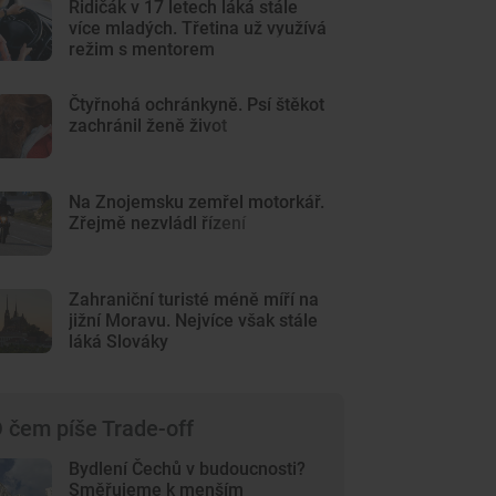
Řidičák v 17 letech láká stále
více mladých. Třetina už využívá
režim s mentorem
Čtyřnohá ochránkyně. Psí štěkot
zachránil ženě život
Na Znojemsku zemřel motorkář.
Zřejmě nezvládl řízení
Zahraniční turisté méně míří na
jižní Moravu. Nejvíce však stále
láká Slováky
 čem píše Trade-off
Bydlení Čechů v budoucnosti?
Směřujeme k menším