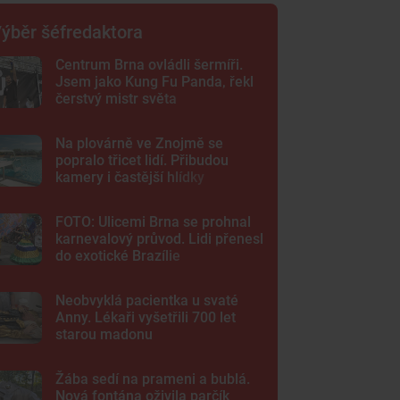
ýběr šéfredaktora
Centrum Brna ovládli šermíři.
Jsem jako Kung Fu Panda, řekl
čerstvý mistr světa
Na plovárně ve Znojmě se
popralo třicet lidí. Přibudou
kamery i častější hlídky
FOTO: Ulicemi Brna se prohnal
karnevalový průvod. Lidi přenesl
do exotické Brazílie
Neobvyklá pacientka u svaté
Anny. Lékaři vyšetřili 700 let
starou madonu
Žába sedí na prameni a bublá.
Nová fontána oživila parčík