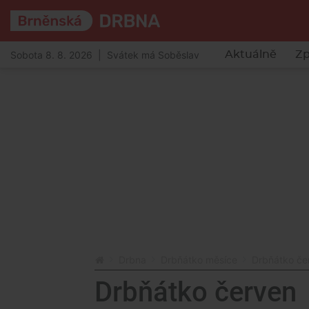
Sobota 8. 8. 2026 | Svátek má Soběslav
Aktuálně
Zp
Drbna
Drbňátko měsíce
Drbňátko če
Drbňátko červen