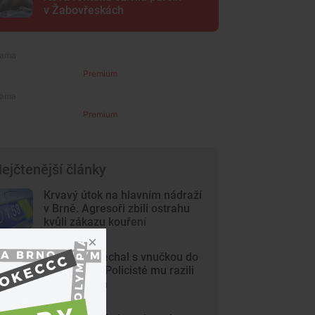
v Žabovřeskách
Premium
Premium
ejčtenější články
Krvavý útok na hlavním nádraží
v Brně. Agresoři zbili ostrahu
kvůli zákazu kouření
Dědeček spěchal s vnučkou do
nemocnice. Policisté mu razili
cestu Brnem