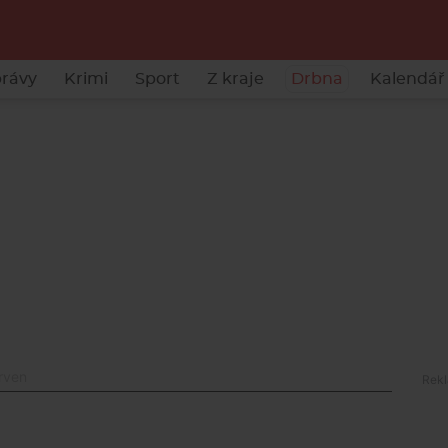
rávy
Krimi
Sport
Z kraje
Drbna
Kalendář 
rven