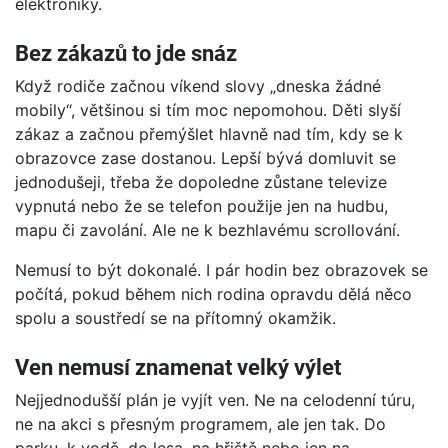
elektroniky.
Bez zákazů to jde snáz
Když rodiče začnou víkend slovy „dneska žádné
mobily“, většinou si tím moc nepomohou. Děti slyší
zákaz a začnou přemýšlet hlavně nad tím, kdy se k
obrazovce zase dostanou. Lepší bývá domluvit se
jednodušeji, třeba že dopoledne zůstane televize
vypnutá nebo že se telefon použije jen na hudbu,
mapu či zavolání. Ale ne k bezhlavému scrollování.
Nemusí to být dokonalé. I pár hodin bez obrazovek se
počítá, pokud během nich rodina opravdu dělá něco
spolu a soustředí se na přítomný okamžik.
Ven nemusí znamenat velký výlet
Nejjednodušší plán je vyjít ven. Ne na celodenní túru,
ne na akci s přesným programem, ale jen tak. Do
parku, k vodě, do lesa, na hřiště nebo jen na