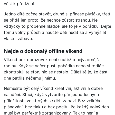
vést k přetížení.
Jedno dítě začne stavět, druhé si přinese plyšáky, třetí
se přidá jen proto, že nechce zůstat stranou. Ne
vždycky to proběhne hladce, ale to je v pořádku. Dejte
tomu volný průběh a naučte děti nudit se a vymýšlet
vlastní zábavu.
Nejde o dokonalý offline víkend
Víkend bez obrazovek není soutěž o nejvzornější
rodinu. Když se večer pustí pohádka nebo si rodiče
zkontrolují telefon, nic se nestalo. Důležité je, že část
dne patřila něčemu jinému.
Nemusíte být celý víkend kreativní, aktivní a dobře
naladění. Stačí, když vytvoříte pár jednoduchých
příležitostí, ve kterých se děti zabaví. Bez velkého
plánování, bez tlaku a bez pocitu, že každý volný den
musí být perfektně zorganizovaný. Tak to není a