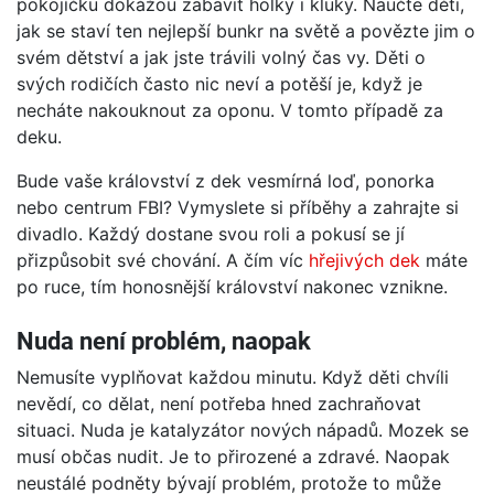
pokojíčku dokážou zabavit holky i kluky. Naučte děti,
jak se staví ten nejlepší bunkr na světě a povězte jim o
svém dětství a jak jste trávili volný čas vy. Děti o
svých rodičích často nic neví a potěší je, když je
necháte nakouknout za oponu. V tomto případě za
deku.
Bude vaše království z dek vesmírná loď, ponorka
nebo centrum FBI? Vymyslete si příběhy a zahrajte si
divadlo. Každý dostane svou roli a pokusí se jí
přizpůsobit své chování. A čím víc
hřejivých dek
máte
po ruce, tím honosnější království nakonec vznikne.
Nuda není problém, naopak
Nemusíte vyplňovat každou minutu. Když děti chvíli
nevědí, co dělat, není potřeba hned zachraňovat
situaci. Nuda je katalyzátor nových nápadů. Mozek se
musí občas nudit. Je to přirozené a zdravé. Naopak
neustálé podněty bývají problém, protože to může