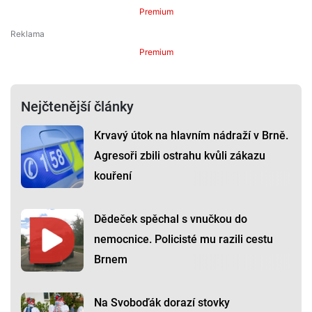
Premium
Premium
Nejčtenější články
Krvavý útok na hlavním nádraží v Brně.
Agresoři zbili ostrahu kvůli zákazu
kouření
Dědeček spěchal s vnučkou do
nemocnice. Policisté mu razili cestu
Brnem
Na Svoboďák dorazí stovky