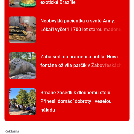
exotické Brazílie
Neobvyklá pacientka u svaté Anny.
Lékaři vyšetřili 700 let starou madonu
Žába sedí na prameni a bublá. Nová
fontána oživila parčík v Žabovřeskách
Brňané zasedli k dlouhému stolu.
Přinesli domácí dobroty i veselou
náladu