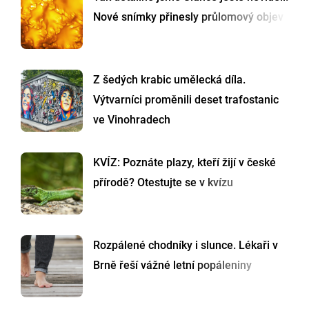
Nové snímky přinesly průlomový objev
Z šedých krabic umělecká díla.
Výtvarníci proměnili deset trafostanic
ve Vinohradech
KVÍZ: Poznáte plazy, kteří žijí v české
přírodě? Otestujte se v kvízu
Rozpálené chodníky i slunce. Lékaři v
Brně řeší vážné letní popáleniny