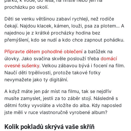
procházku po okolí.
Děti se venku většinou zabaví rychleji, než rodiče
čekají. Najdou klacek, kámen, louži, psa za plotem... A
najednou je z krátké procházky hodina bez
přemýšlení, kdo se nudí a kdo chce zapnout pohádku.
Připravte dětem pohodlné oblečení
a batůžek na
úlovky. Jako svačina skvěle poslouží třeba
domácí
ovesné sušenky
. Velkou zábavou bývá i focení na film.
Naučí děti trpělivosti, protože takové fotky
nevymažete jako ty digitální.
A když máte jen pár míst na filmu, tak se nejdřív
musíte zamyslet, jestli za to záběr stojí. Následně s
dětmi fotky vyvoláte a vložíte do alba. Kdy naposled
jste měli v ruce vlastnoručně vyrobené album?
Kolik pokladů skrývá vaše skříň