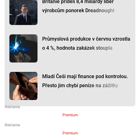
Británie přidělí 8,4 miliardy liber
výrobcům ponorek Dreadnought
Průmyslová produkce v červnu vzrostla
o 4 %, hodnota zakázek stoupla
Mladí Češi mají finance pod kontrolou.
Přesto jim chybí peníze na zážitky
Premium
Premium