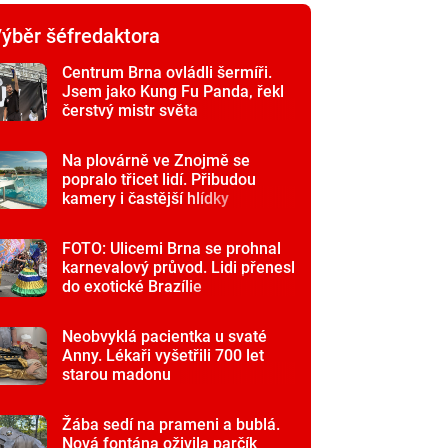
ýběr šéfredaktora
Centrum Brna ovládli šermíři.
Jsem jako Kung Fu Panda, řekl
čerstvý mistr světa
Na plovárně ve Znojmě se
popralo třicet lidí. Přibudou
kamery i častější hlídky
FOTO: Ulicemi Brna se prohnal
karnevalový průvod. Lidi přenesl
do exotické Brazílie
Neobvyklá pacientka u svaté
Anny. Lékaři vyšetřili 700 let
starou madonu
Žába sedí na prameni a bublá.
Nová fontána oživila parčík