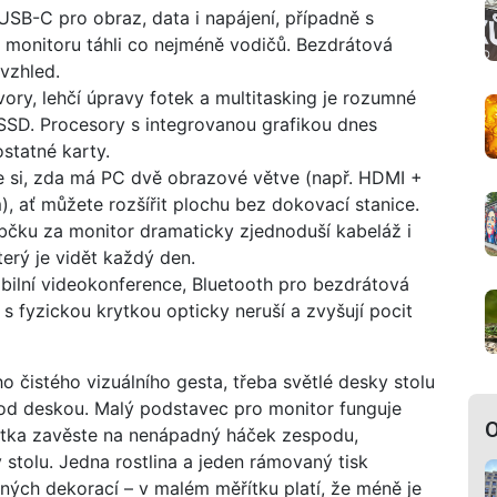
USB-C pro obraz, data i napájení, případně s
 monitoru táhli co nejméně vodičů. Bezdrátová
 vzhled.
vory, lehčí úpravy fotek a multitasking je rozumné
SSD. Procesory s integrovanou grafikou dnes
statné karty.
e si, zda má PC dvě obrazové větve (např. HDMI +
 ať můžete rozšířit plochu bez dokovací stanice.
bčku za monitor dramaticky zjednoduší kabeláž i
terý je vidět každý den.
abilní videokonference, Bluetooth pro bezdrátová
s fyzickou krytkou opticky neruší a zvyšují pocit
 čistého vizuálního gesta, třeba světlé desky stolu
pod deskou. Malý podstavec pro monitor funguje
O
chátka zavěste na nenápadný háček zespodu,
 stolu. Jedna rostlina a jeden rámovaný tisk
ných dekorací – v malém měřítku platí, že méně je