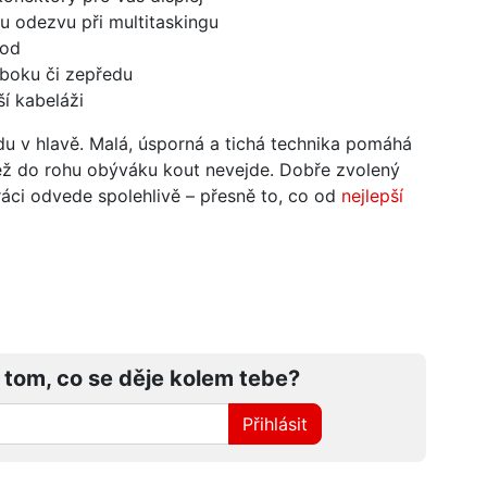
 odezvu při multitaskingu
hod
boku či zepředu
í kabeláži
du v hlavě. Malá, úsporná a tichá technika pomáhá
m než do rohu obýváku kout nevejde. Dobře zvolený
ráci odvede spolehlivě – přesně to, co od
nejlepší
 tom, co se děje kolem tebe?
Přihlásit