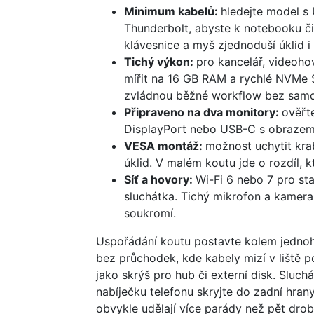
Minimum kabelů:
hledejte model s 
Thunderbolt, abyste k notebooku či
klávesnice a myš zjednoduší úklid i
Tichý výkon:
pro kancelář, videoho
mířit na 16 GB RAM a rychlé NVMe 
zvládnou běžné workflow bez samo
Připraveno na dva monitory:
ověřt
DisplayPort nebo USB-C s obrazem),
VESA montáž:
možnost uchytit kra
úklid. V malém koutu jde o rozdíl, k
Síť a hovory:
Wi-Fi 6 nebo 7 pro st
sluchátka. Tichý mikrofon a kamera 
soukromí.
Uspořádání koutu postavte kolem jednoho
bez průchodek, kde kabely mizí v liště 
jako skrýš pro hub či externí disk. Slu
nabíječku telefonu skryjte do zadní hrany
obvykle udělají více parády než pět drob