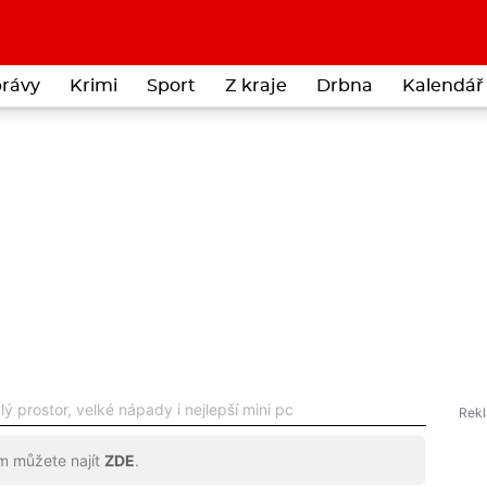
rávy
Krimi
Sport
Z kraje
Drbna
Kalendář 
lý prostor, velké nápady i nejlepší mini pc
ům můžete najít
ZDE
.