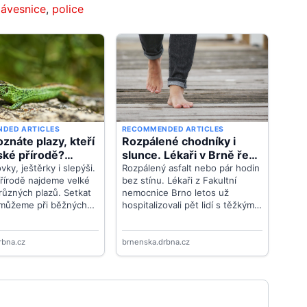
lávesnice
,
police