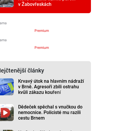
v Žabovřeskách
Premium
Premium
ejčtenější články
Krvavý útok na hlavním nádraží
v Brně. Agresoři zbili ostrahu
kvůli zákazu kouření
Dědeček spěchal s vnučkou do
nemocnice. Policisté mu razili
cestu Brnem