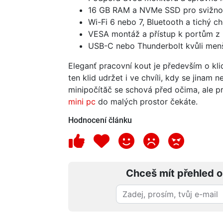
16 GB RAM a NVMe SSD pro svižnou
Wi-Fi 6 nebo 7, Bluetooth a tichý c
VESA montáž a přístup k portům z 
USB-C nebo Thunderbolt kvůli menš
Eleganť pracovní kout je především o kli
ten klid udržet i ve chvíli, kdy se jina
minipočítăč se schová před očima, ale p
mini pc
do malých prostor čekáte.
Hodnocení článku
Chceš mít přehled o