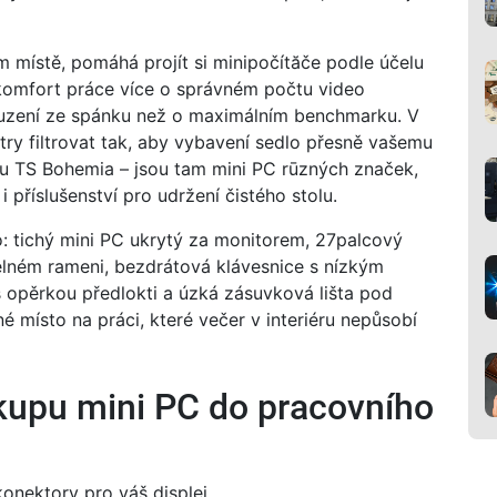
m místě, pomáhá projít si minipočítăče podle účelu
e komfort práce více o správném počtu video
buzení ze spánku než o maximálním benchmarku. V
ry filtrovat tak, aby vybavení sedlo přesně vašemu
ku TS Bohemia – jsou tam mini PC rūzných značek,
 příslušenství pro udržení čistého stolu.
o: tichý mini PC ukrytý za monitorem, 27palcový
lném rameni, bezdrátová klávesnice s nízkým
s opěrkou předlokti a úzká zásuvková lišta pod
 místo na práci, které večer v interiéru nepůsobí
ákupu mini PC do pracovního
onektory pro váš displej