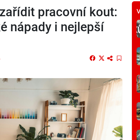
zařídit pracovní kout:
V
ké nápady i nejlepší
5