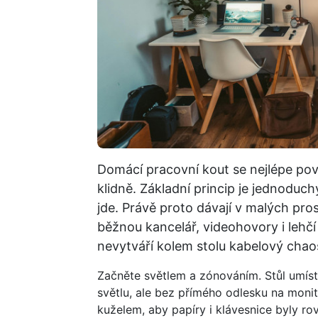
Domácí pracovní kout se nejlépe pove
klidně. Základní princip je jednoduch
jde. Právě proto dávají v malých pro
běžnou kancelář, videohovory i lehčí
nevytváří kolem stolu kabelový chao
Začněte světlem a zónováním. Stůl umístě
světlu, ale bez přímého odlesku na moni
kuželem, aby papíry i klávesnice byly ro