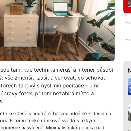
de tam, kde technika neruší a interiér působí
N
ý: vše zmenšit, ztišit a schovat, co schovat
storech takový smysl minipočítăče – umí
 úpravy fotek, přitom nezabírá místo a
s.
te ke stěně s neutrální barvou, ideálně k dennímu
toru. K tomu tenké rámkové světlo s úzkým
vnoměrně nasvícěné. Minimalistická polička nad