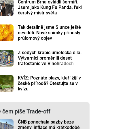
Centrum Brna ovládli šermíři.
Jsem jako Kung Fu Panda, řekl
čerstvý mistr světa
Tak detailně jsme Slunce ještě
neviděli. Nové snímky přinesly
průlomový objev
Z šedých krabic umělecká díla.
Výtvarníci proměnili deset
trafostanic ve Vinohradech
KVÍZ: Poznáte plazy, kteří žijí v
české přírodě? Otestujte se v
kvízu
 čem píše Trade-off
ČNB ponechala sazby beze
změny, inflace má krátkodobě