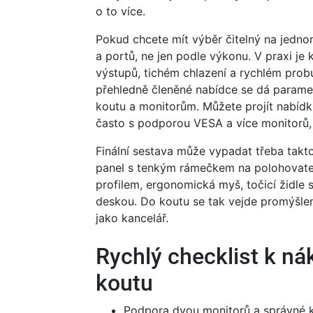
o to více.
Pokud chcete mít výběr čitelný na jedno
a portů, ne jen podle výkonu. V praxi j
výstupů, tichém chlazení a rychlém pro
přehledně členěné nabídce se dá paramet
koutu a monitorům. Můžete projít nabíd
často s podporou VESA a více monitorů, i
Finální sestava může vypadat třeba takt
panel s tenkým rámečkem na polohovate
profilem, ergonomická myš, točicí židle 
deskou. Do koutu se tak vejde promýšlené
jako kancelář.
Rychlý checklist k n
koutu
Podpora dvou monitorů a správné k