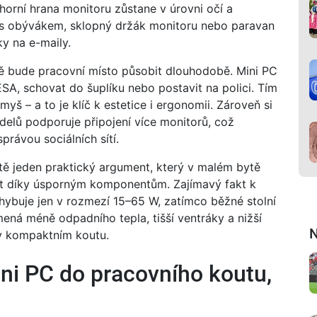
horní hrana monitoru zůstane v úrovni očí a
t s obývákem, sklopný držák monitoru nebo paravan
ky na e-maily.
tě bude pracovní místo působit dlouhodobě. Mini PC
A, schovat do šuplíku nebo postavit na polici. Tím
 myš – a to je klíč k estetice i ergonomii. Zároveň si
odelů podporuje připojení více monitorů, což
právou sociálních sítí.
ště jeden praktický argument, který v malém bytě
ost díky úsporným komponentům. Zajímavý fakt k
hybuje jen v rozmezí 15–65 W, zatímco běžné stolní
ná méně odpadního tepla, tišší ventráky a nižší
N
 v kompaktním koutu.
ini PC do pracovního koutu,