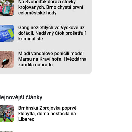
Na Svoboďák dorazí stovky
krojovaných. Brno chystá první
celoměstské hody
Gang nezletilých ve Vyškově už
dořádil. Nedávný útok prošetřují
kriminalisté
Mladí vandalové poničili model
Marsu na Kraví hoře. Hvězdárna
zařídila náhradu
ejnovější články
Brněnská Zbrojovka poprvé
klopýtla, doma nestačila na
Liberec