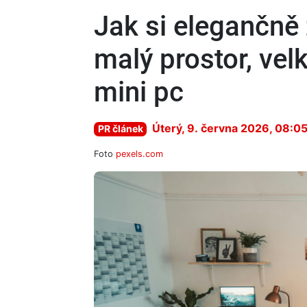
Jak si elegančně 
malý prostor, vel
mini pc
Úterý, 9. června 2026, 08:0
PR článek
Foto
pexels.com