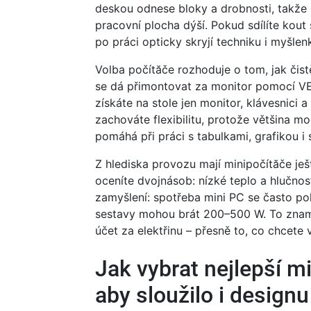
deskou odnese bloky a drobnosti, takže 
pracovní plocha dýší. Pokud sdílíte kou
po práci opticky skryjí techniku i myšlen
Volba počítăče rozhoduje o tom, jak čis
se dá přimontovat za monitor pomocí VES
získáte na stole jen monitor, klávesnici a
zachováte flexibilitu, protože většina m
pomáhá při práci s tabulkami, grafikou i s
Z hlediska provozu mají minipočítăče je
oceníte dvojnásob: nízké teplo a hlučn
zamyšlení: spotřeba mini PC se často po
sestavy mohou brát 200–500 W. To zname
účet za elektřinu – přesně to, co chcete
Jak vybrat nejlepší m
aby sloužilo i designu