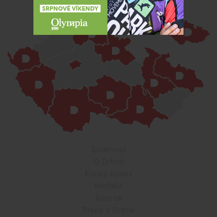
Soukromí
O Drbně
Etický kodex
Kontakt
Inzerce
Práce v Drbně