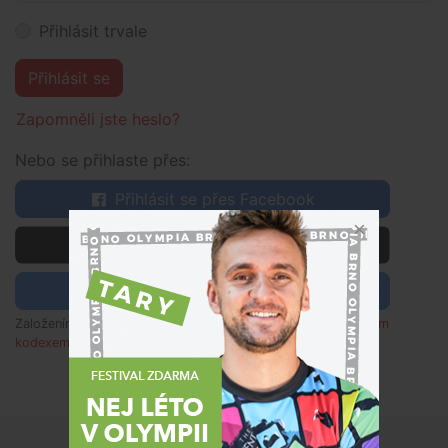
Přihlásit trvale
Přihlásit se
Zapomněli jste heslo?
Nebo se přihlaste přes:
Přihlásit se přes Facebook
 Přihlásit se přes Apple
Přihlásit se pomocí Google
Založením účtu souhlasím s
obchodními podmínkami
,
etickým
kodexem
a rozumím zpracování osobních údajů dle
poučení
.