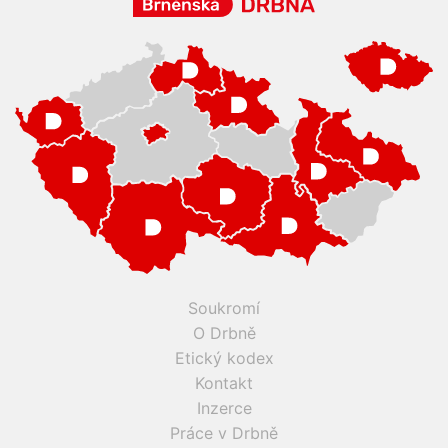
Soukromí
O Drbně
Etický kodex
Kontakt
Inzerce
Práce v Drbně