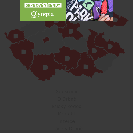
Soukromí
O Drbně
Etický kodex
Kontakt
Inzerce
Práce v Drbně