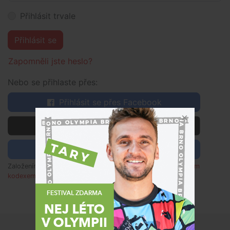
Přihlásit trvale
Přihlásit se
Zapomněli jste heslo?
Nebo se přihlaste přes:
Přihlásit se přes Facebook
 Přihlásit se přes Apple
Přihlásit se pomocí Google
Založením účtu souhlasím s
obchodními podmínkami
,
etickým
kodexem
a rozumím zpracování osobních údajů dle
poučení
.