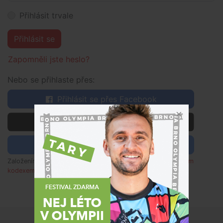
Přihlásit trvale
Přihlásit se
Zapomněli jste heslo?
Nebo se přihlaste přes:
Přihlásit se přes Facebook
 Přihlásit se přes Apple
Přihlásit se pomocí Google
Založením účtu souhlasím s
obchodními podmínkami
,
etickým
kodexem
a rozumím zpracování osobních údajů dle
poučení
.