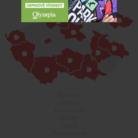
Soukromí
O Drbně
Etický kodex
Kontakt
Inzerce
Práce v Drbně