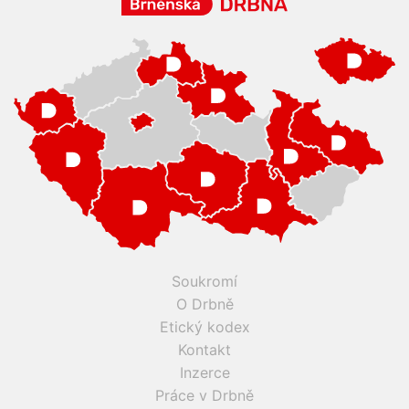
Soukromí
O Drbně
Etický kodex
Kontakt
Inzerce
Práce v Drbně