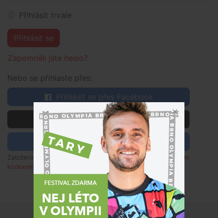
Přihlásit trvale
Přihlásit se
Zapomněli jste heslo?
Nebo se přihlaste přes:
Přihlásit se přes Facebook
 Přihlásit se přes Apple
Přihlásit se pomocí Google
Založením účtu souhlasím s
obchodními podmínkami
,
etickým
kodexem
a rozumím zpracování osobních údajů dle
poučení
.