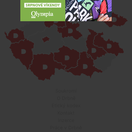
Soukromí
O Drbně
Etický kodex
Kontakt
Inzerce
Práce v Drbně