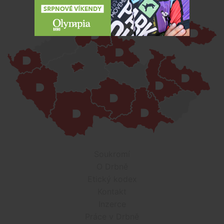
Soukromí
O Drbně
Etický kodex
Kontakt
Inzerce
Práce v Drbně