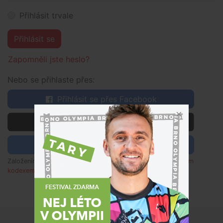
Přihlásit trvale
Přihlásit se
Zapomněli jste heslo?
Nebo se přihlaste přes:
Přihlásit se přes Facebook
 Přihlásit se přes Apple
Přihlásit se pomocí Google
Založením účtu souhlasím s
obchodními podmínkami
,
etickým
kodexem
a rozumím zpracování osobních údajů dle
poučení
.