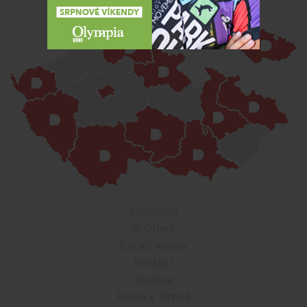
Soukromí
O Drbně
Etický kodex
Kontakt
Inzerce
Práce v Drbně