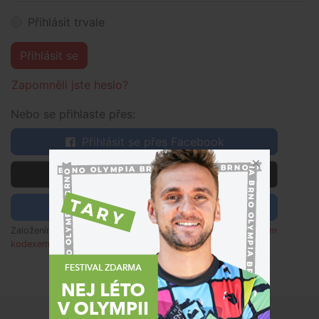
Přihlásit trvale
Přihlásit se
Zapomněli jste heslo?
Nebo se přihlaste přes:
Přihlásit se přes Facebook
 Přihlásit se přes Apple
Přihlásit se pomocí Google
Založením účtu souhlasím s
obchodními podmínkami
,
etickým
kodexem
a rozumím zpracování osobních údajů dle
poučení
.