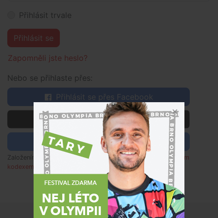
Přihlásit trvale
Přihlásit se
Zapomněli jste heslo?
Nebo se přihlaste přes:
Přihlásit se přes Facebook
 Přihlásit se přes Apple
Přihlásit se pomocí Google
Založením účtu souhlasím s
obchodními podmínkami
,
etickým
kodexem
a rozumím zpracování osobních údajů dle
poučení
.