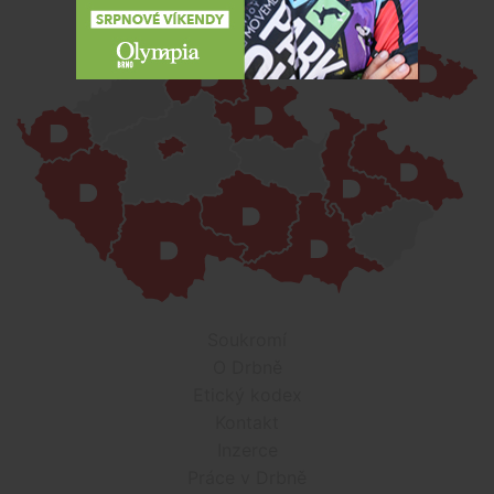
Soukromí
O Drbně
Etický kodex
Kontakt
Inzerce
Práce v Drbně